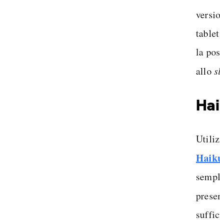
versi
tablet
la po
allo
s
Ha
Utiliz
Haik
sempli
prese
suffic