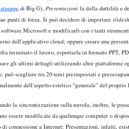
 storage
di Big G),
Presentazioni
fa della duttilità e de
due punti di forza. Si può decidere di importare
slides
l software Microsoft e modificarli con i tanti strument
terno dell'applicativo cloud; oppure creare una present
lta terminato il lavoro, esportarla in formato PPT, PDF
are gli ultimi dettagli utilizzando altre piattaforme op
re, può scegliere tra 20 temi preimpostati e preoccupa
nalmente dell'aspetto estetico “generale” del proprio 
ando la sincronizzazione sulla nuvola, inoltre, le pres
nno essere modificate da qualunque computer o dispos
 di connessione a Internet: Presentazioni, infatti, esis