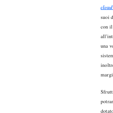
cloud
suoi 
con i
all'in
una vo
sistem
inolt
margi
Sfrutt
potra
dotato