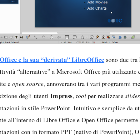
ffice e la sua “derivata” LibreOffice
sono due tra
tività “alternative” a Microsoft Office più utilizzate 
ite e
open sour
ce
, annoverano tra i vari programmi me
Impress
sizione degli utenti
,
tool
per realizzare
slide
tazioni in stile PowerPoint. Intuitivo e semplice da ut
nte all'interno di Libre Office e Open Office permette 
ntazioni con in formato PPT (nativo di PowerPoint), 