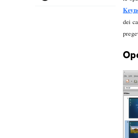
Keyn
dei ca
pregev
Ope