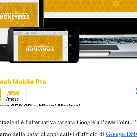
web Mobile Pro
1
,95€
/mese
net 250 GB e Minuti illimitati
zione SIM GRATIS
ntazioni è l'alternativa targata Google a PowerPoint. P
Google Dri
terno della
suite
di applicativi d'ufficio di