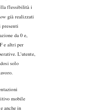
lla flessibilità i
how
già realizzati
i presenti
azione da 0 e,
 e altri per
erative. L'utente,
ndosi solo
lavoro.
entazioni
itivo mobile
te anche in