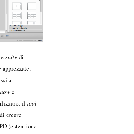
 le
suite
di
e apprezzate.
ssi a
show
e
ilizzare, il
tool
di creare
OPD (estensione