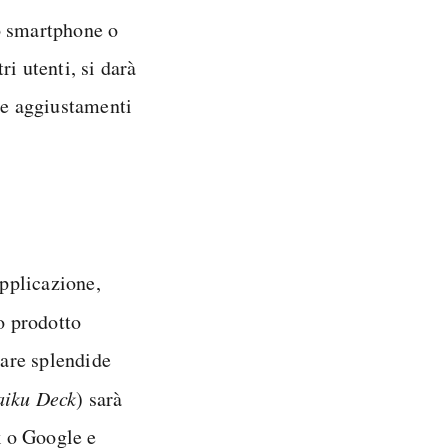
o smartphone o
i utenti, si darà
re aggiustamenti
applicazione,
o prodotto
zare splendide
iku Deck
) sarà
k o Google e