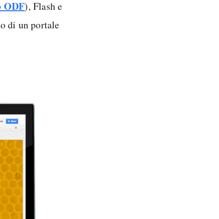
to ODF
), Flash e
o di un portale