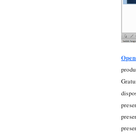
OpenO
produt
Gratu
dispo
presen
prese
prese