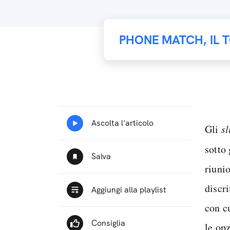
PHONE MATCH, IL 
Gli
s
sotto
riunio
discr
con c
le op