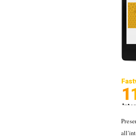
Fast
1
Inter
Spedi
Prese
all'in