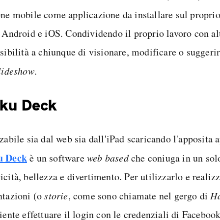
one mobile come applicazione da installare sul propri
 Android e iOS. Condividendo il proprio lavoro con altr
ssibilità a chiunque di visionare, modificare o suggeri
lideshow
.
iku Deck
zabile sia dal web sia dall'iPad scaricando l'apposita 
u Deck
è un software
web based
che coniuga in un sol
cità, bellezza e divertimento. Per utilizzarlo e realiz
ntazioni (o
storie
, come sono chiamate nel gergo di
Ha
iente effettuare il login con le credenziali di Faceboo