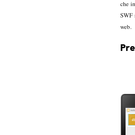
che i
SWF n
web.
Pre