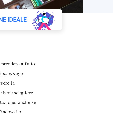
NE IDEALE
 prendere affatto
ti
meeting
e
ssere la
e bene scegliere
ntazione: anche se
Windows) o