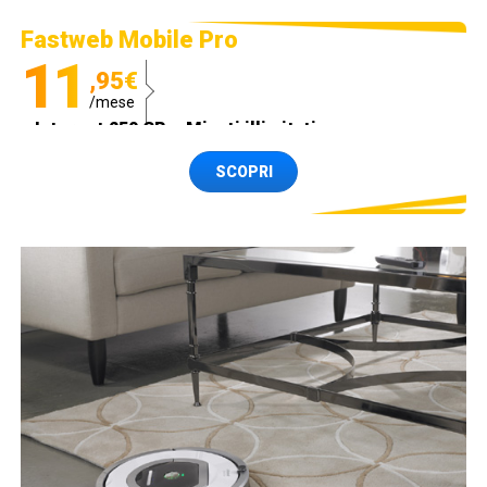
Fastweb Mobile Pro
11
,95€
/mese
Internet 250 GB e Minuti illimitati
Spedizione SIM GRATIS
SCOPRI