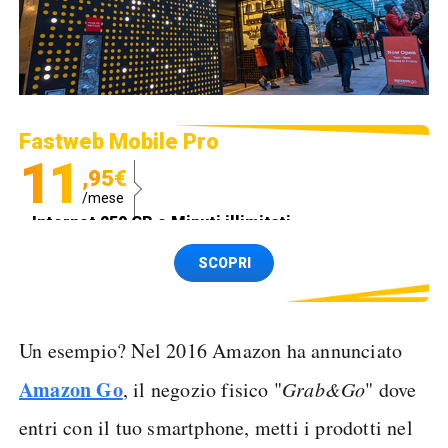
Fastweb Mobile Pro
11
,95€
/mese
Internet 250 GB e Minuti illimitati
Spedizione SIM GRATIS
SCOPRI
Un esempio? Nel 2016 Amazon ha annunciato
Amazon Go
, il negozio fisico "
Grab&Go
" dove
entri con il tuo smartphone, metti i prodotti nel