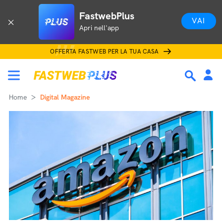
FastwebPlus
VAI
Apri nell'app
OFFERTA FASTWEB PER LA TUA CASA
Home
Digital Magazine