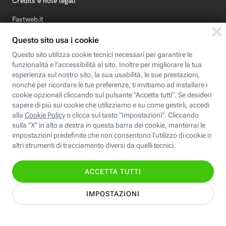
Credits e note legali
Fastweb.it
Formazione
Fastweb Digital Academy
STEP FuturAbility District
Insieme, siamo futuro
© Fastweb SpA 2026 - P.IVA 12878470157
Informativa
Cookie
Modifica
Dichiarazione di
Privacy
Policy
preferenze cookie
Accessibilità