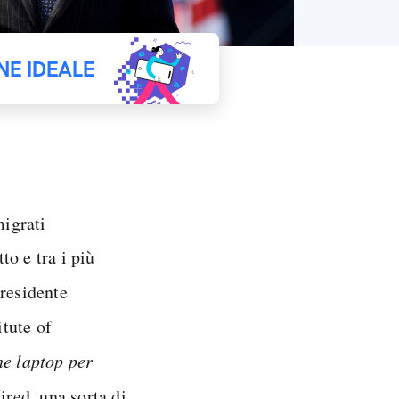
NE IDEALE
igrati
to e tra i più
residente
tute of
e laptop per
ired, una sorta di