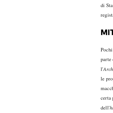
di St
regis
MI
Pochi
parte
l'
Arch
le pr
macch
certa 
dell'
h