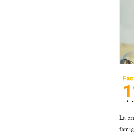
Fas
1
In
Sp
La bri
famig