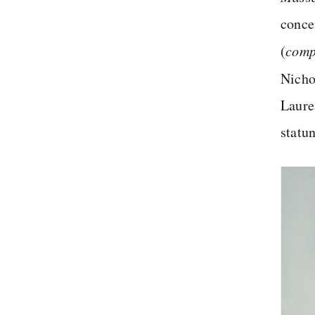
conce
(
comp
Nicho
Laurea
statun