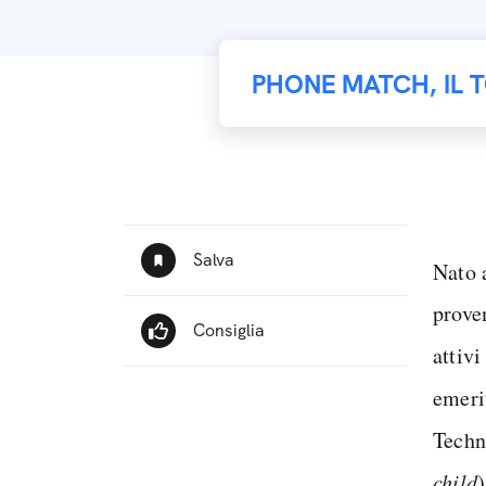
PHONE MATCH, IL 
Nato 
prove
attiv
emeri
Techn
child