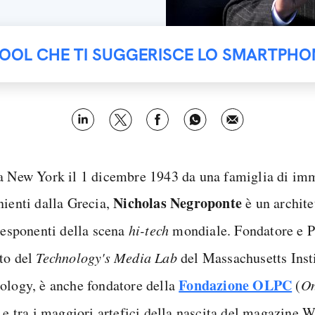
TOOL CHE TI SUGGERISCE LO SMARTPHO
a New York il 1 dicembre 1943 da una famiglia di imm
Nicholas Negroponte
nienti dalla Grecia,
è un architet
i esponenti della scena
hi-tech
mondiale. Fondatore e P
to del
Technology's Media Lab
del Massachusetts Insti
Fondazione OLPC
ology, è anche fondatore della
(
On
) e tra i maggiori artefici della nascita del magazine W