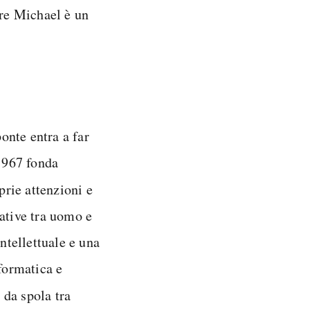
ore Michael è un
onte entra a far
 1967 fonda
rie attenzioni e
rative tra uomo e
tellettuale e una
nformatica e
 da spola tra