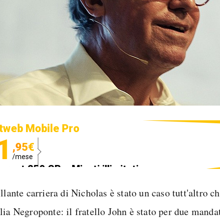
tweb Mobile Pro
1
,95€
/mese
ternet 250 GB e Minuti illimitati
edizione SIM GRATIS
llante carriera di Nicholas è stato un caso tutt'altro ch
lia Negroponte: il fratello John è stato per due mandat