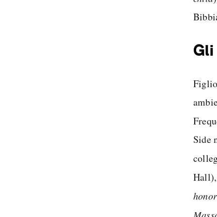
Bibbi
Gli
Figli
ambien
Frequ
Side n
colle
Hall)
hono
Massa