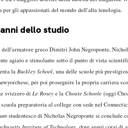
a per gli appassionati del mondo dell'alta tenologia.
 anni dello studio
o dell'armatore greco Dimitri John Negroponte, Nichol
te agiato e stimolante sotto il punto di vista scientifi
enta la
Buckley School
, una delle scuole più prestigio
ewyorchese, per poi proseguire la propria carriera sco
ge svizzero di
Le Rosey
e la
Choate Schoole
(oggi Cho
, scuola preparatoria al college con sede nel Connectic
rum
studentesco di Nicholas Negroponte si conclude co
chusetts Institute of Technology
, dove seguì corsi di a