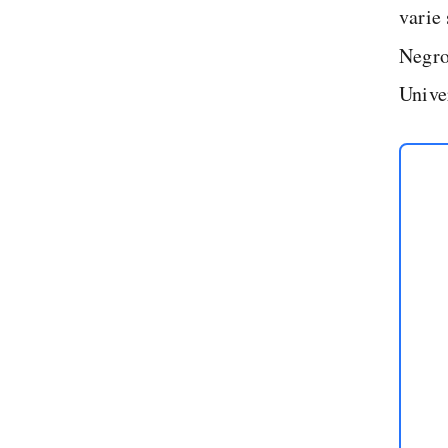
varie 
Negro
Unive