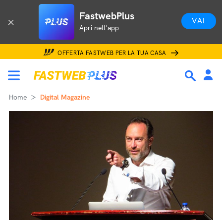
FastwebPlus
VAI
Apri nell'app
OFFERTA FASTWEB PER LA TUA CASA
Home
Digital Magazine