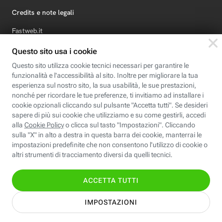
Credits e note legali
Fastweb.it
Formazione
Fastweb Digital Academy
STEP FuturAbility District
Insieme, siamo futuro
© Fastweb SpA 2026 - P.IVA 12878470157
Informativa
Cookie
Modifica
Dichiarazione di
Privacy
Policy
preferenze cookie
Accessibilità