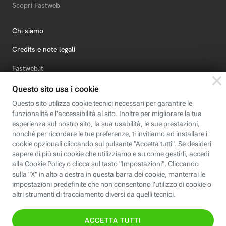
Scopri Fastweb
Chi siamo
Credits e note legali
Fastweb.it
Formazione
Fastweb Digital Academy
STEP FuturAbility District
Insieme, siamo futuro