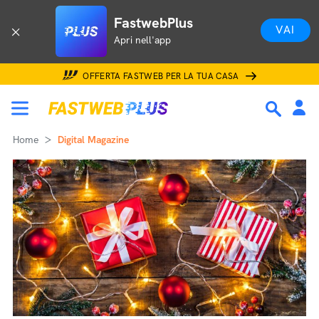
FastwebPlus
VAI
Apri nell'app
OFFERTA FASTWEB PER LA TUA CASA
Home
Digital Magazine