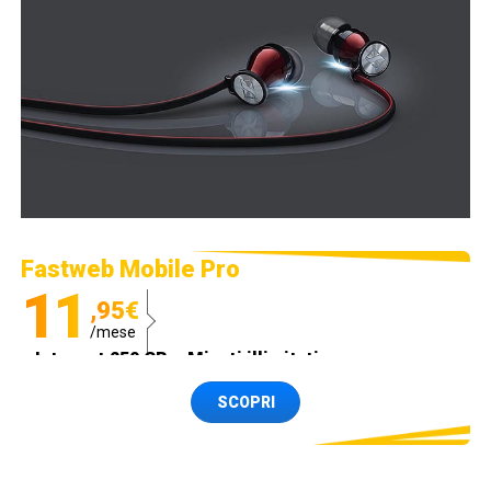
Fastweb Mobile Pro
11
,95€
/mese
Internet 250 GB e Minuti illimitati
Spedizione SIM GRATIS
SCOPRI