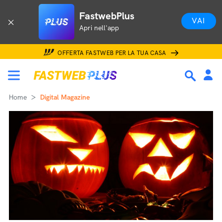
FastwebPlus
VAI
Apri nell'app
OFFERTA FASTWEB PER LA TUA CASA
Home
Digital Magazine