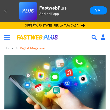
FastwebPlus
VAI
Apri nell'app
OFFERTA FASTWEB PER LA TUA CASA
Home
Digital Magazine