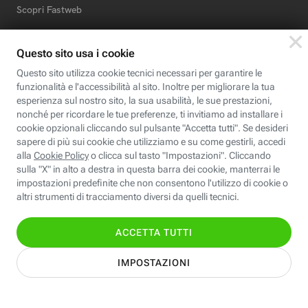
Scopri Fastweb
Chi siamo
Credits e note legali
Fastweb.it
Formazione
Fastweb Digital Academy
STEP FuturAbility District
Insieme, siamo futuro