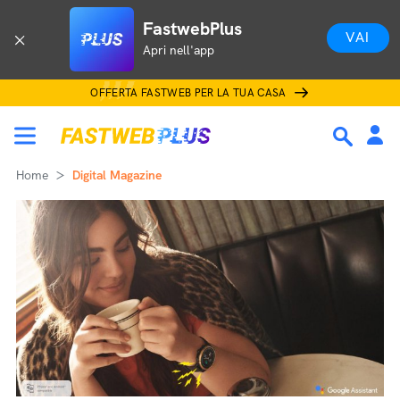
FastwebPlus
VAI
Apri nell'app
OFFERTA FASTWEB PER LA TUA CASA
Home
Digital Magazine