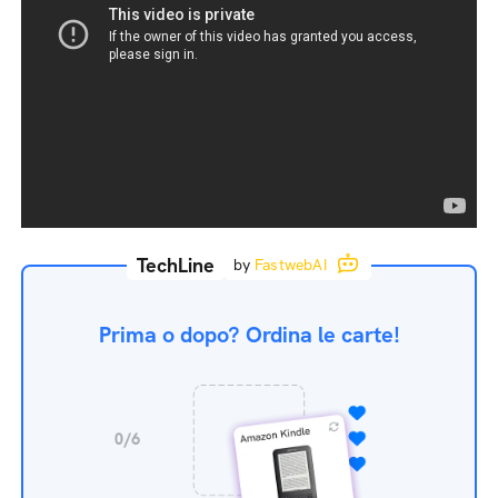
TechLine
by
FastwebAI
Prima o dopo? Ordina le carte!