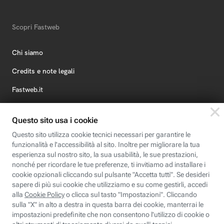
Scopri Fastweb
Chi siamo
Credits e note legali
Fastweb.it
Formazione
Fastweb Digital Academy
STEP FuturAbility District
Insieme, siamo futuro