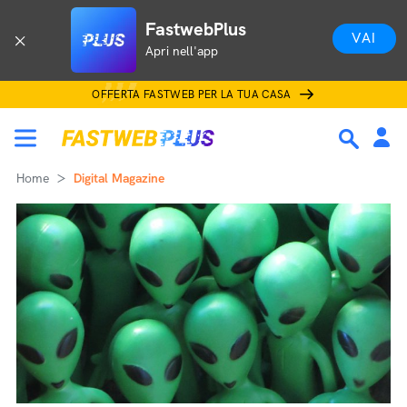
FastwebPlus
VAI
Apri nell'app
OFFERTA FASTWEB PER LA TUA CASA
Home
Digital Magazine