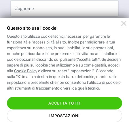
Cognome
Indirizzo email
App FastwebPlus
Un'app unica per