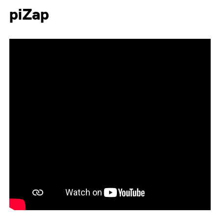
piZap