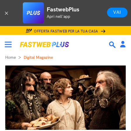
FastwebPlus
VAI
Apri nell'app
OFFERTA FASTWEB PER LA TUA CASA
Home
Digital Magazine