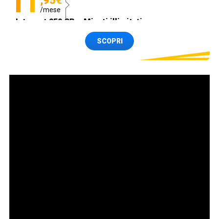
11
,95€
/mese
Internet 250 GB e Minuti illimitati
Spedizione SIM GRATIS
SCOPRI