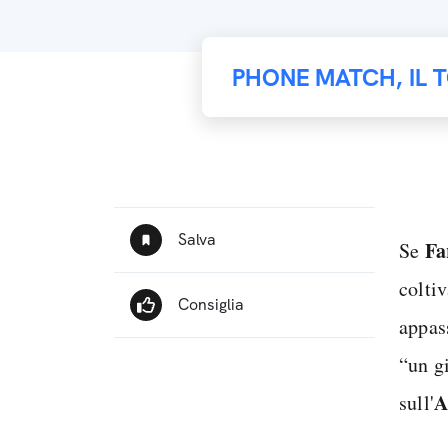
PHONE MATCH, IL 
Fa
Se
coltiv
appas
“un g
A
sull'