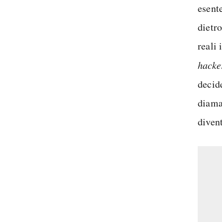
esente
dietro
reali 
hacke
decid
diama
divent