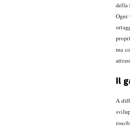
della 
Ogni v
ortagg
propri
ma co
attrav
Il 
A dif
svilu
touch