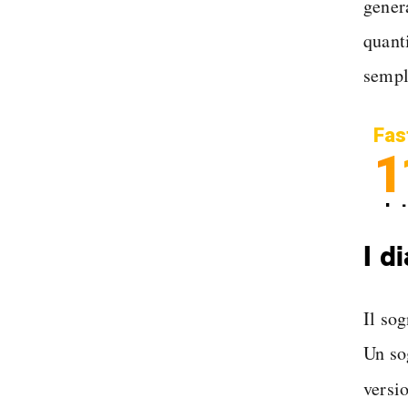
gener
quanti
sempl
Fas
1
In
Sp
I d
Il so
Un so
versi