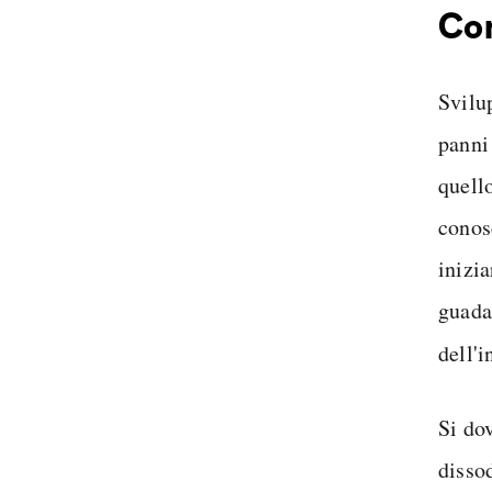
Co
Svilu
panni 
quell
conos
inizi
guadag
dell'i
Si do
dissod