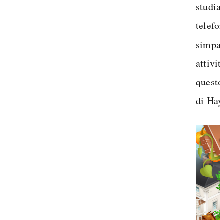
studia
telefo
simpa
attivi
quest
di Hay