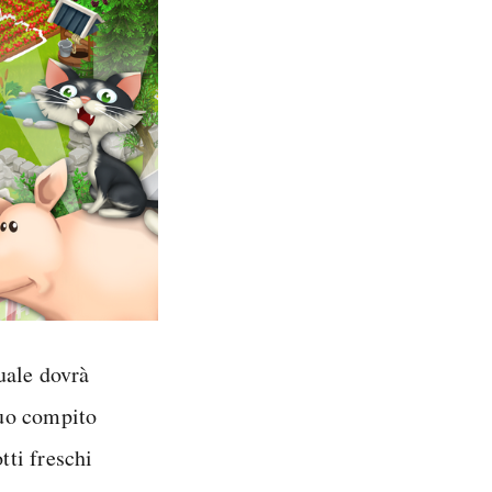
tuale dovrà
suo compito
tti freschi