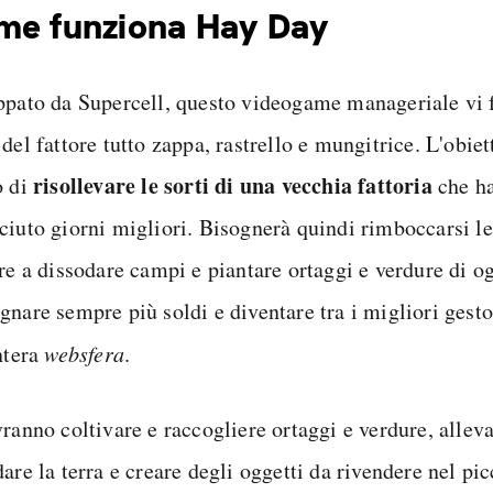
me funziona Hay Day
ppato da Supercell, questo videogame manageriale vi f
del fattore tutto zappa, rastrello e mungitrice. L'obiett
risollevare le sorti di una vecchia fattoria
o di
che ha
ciuto giorni migliori. Bisognerà quindi rimboccarsi l
are a dissodare campi e piantare ortaggi e verdure di o
nare sempre più soldi e diventare tra i migliori gestor
ntera
websfera
.
vranno coltivare e raccogliere ortaggi e verdure, allev
are la terra e creare degli oggetti da rivendere nel pi