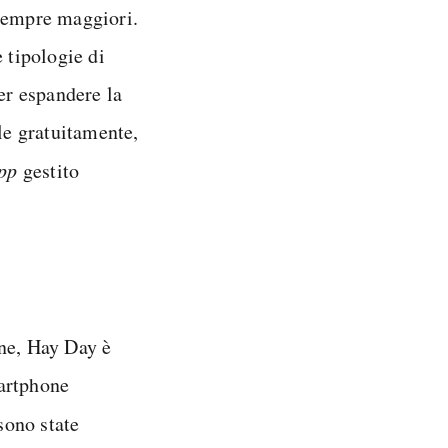
a sempre maggiori.
 tipologie di
er espandere la
ile gratuitamente,
pp
gestito
one, Hay Day è
martphone
 sono state