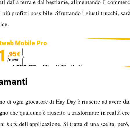
ati dalla terra e dal bestiame, alimentando il commer
 più profitti possibile. Sfruttando i giusti trucchi, sar
ice.
tweb Mobile Pro
1
,95€
/mese
ternet 250 GB e Minuti illimitati
edizione SIM GRATIS
iamanti
di
gno di ogni giocatore di Hay Day è riuscire ad avere
gno che qualcuno è riuscito a trasformare in realtà cr
oni
hack
dell'applicazione. Si tratta di una scelta, però,