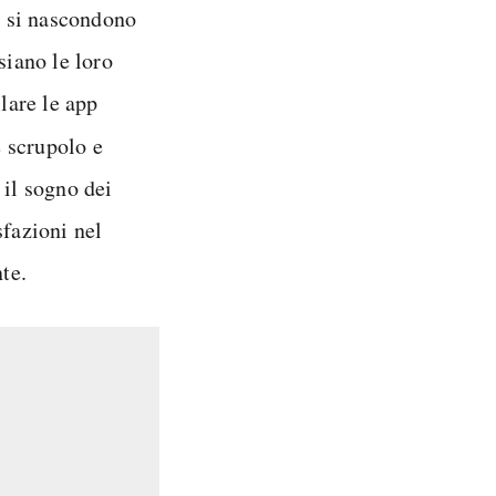
he si nascondono
siano le loro
llare le app
 scrupolo e
 il sogno dei
sfazioni nel
te.