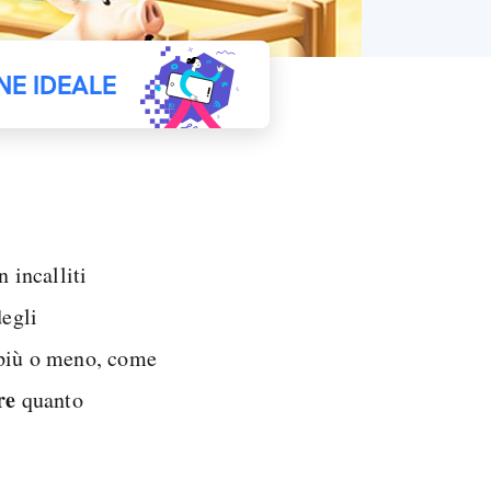
NE IDEALE
n incalliti
degli
 più o meno, come
re
quanto