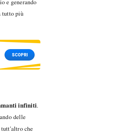
cio e generando
à tutto più
SCOPRI
amanti infiniti
.
eando delle
 tutt'altro che