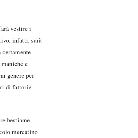
arà vestire i
ivo, infatti, sarà
 certamente
e maniche e
gni genere per
i di fattorie
are bestiame,
ccolo mercatino