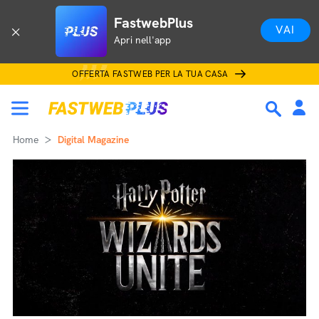
FastwebPlus
VAI
Apri nell'app
OFFERTA FASTWEB PER LA TUA CASA
Home
Digital Magazine