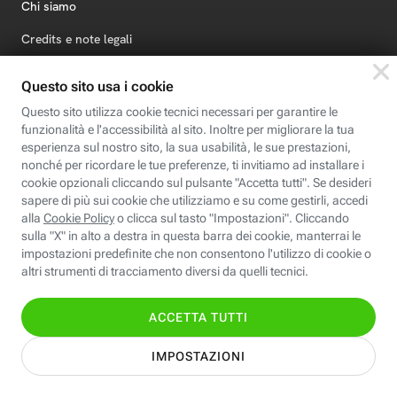
Chi siamo
Credits e note legali
Fastweb.it
Formazione
Fastweb Digital Academy
STEP FuturAbility District
Insieme, siamo futuro
© Fastweb SpA 2026 - P.IVA 12878470157
Informativa
Cookie
Modifica
Dichiarazione di