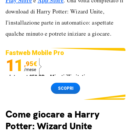
Play Store
App Store
e
. Una volta completato il
download di Harry Potter: Wizard Unite,
l'installazione parte in automatico: aspettate
qualche minuto e potrete iniziare a giocare.
Fastweb Mobile Pro
11
,95€
/mese
Internet 250 GB e Minuti illimitati
Spedizione SIM GRATIS
SCOPRI
Come giocare a Harry
Potter: Wizard Unite