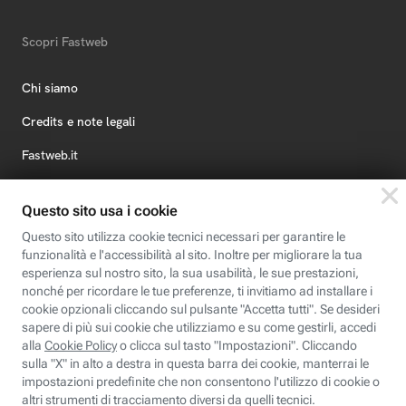
Scopri Fastweb
Chi siamo
Credits e note legali
Fastweb.it
Formazione
Fastweb Digital Academy
STEP FuturAbility District
Insieme, siamo futuro