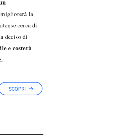
 un
 migliorerà la
nitense cerca di
ha deciso di
le e costerà
c.
SCOPRI