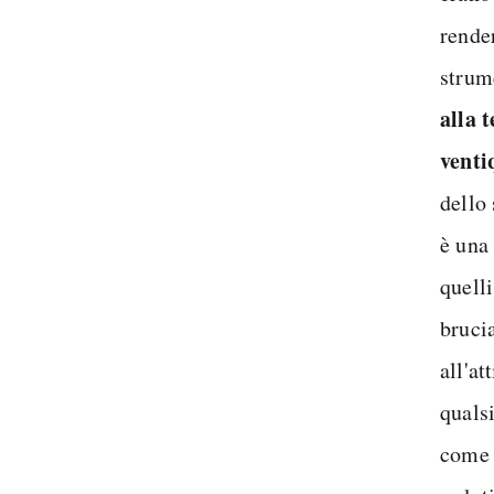
rende
strum
alla 
venti
dello
è una
quelli
bruci
all'at
quals
come 