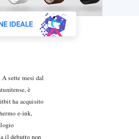
NE IDEALE
. A sette mesi dal
atunitense, è
tbit ha acquisito
chermo e-ink,
ologio
a il debutto non