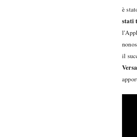
è stat
stati 
l'Appl
nonos
il suc
Versa
apport