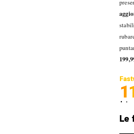
prese
aggio
stabil
rubar
punta
199,9
Fast
1
Inter
Spedi
Le 