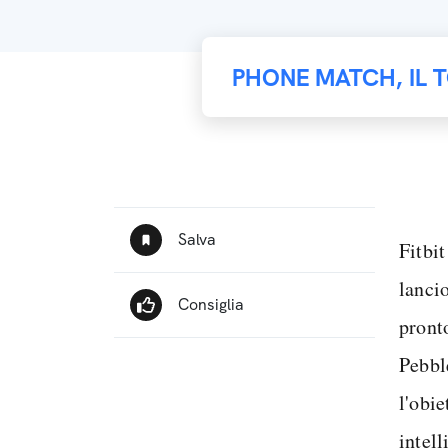
PHONE MATCH, IL 
Fitbi
lanci
pront
Pebbl
l'obie
intel