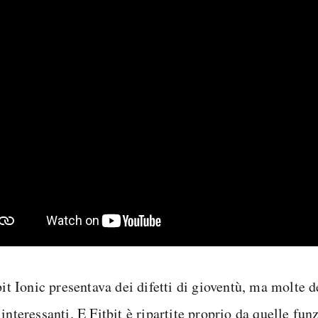
bit Ionic presentava dei difetti di gioventù, ma molte d
interessanti. E Fitbit è ripartite proprio da quelle fun