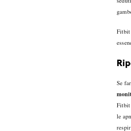
sedut
gamb
Fitbit
essen
Rip
Se far
monit
Fitbi
le ap
respi