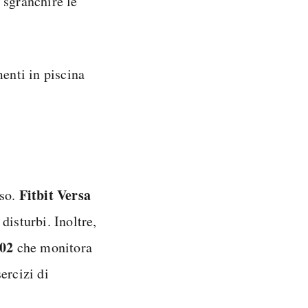
 sgranchire le
menti in piscina
Fitbit Versa
oso.
disturbi. Inoltre,
p02
che monitora
ercizi di