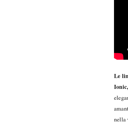
Le li
Ionic
elegan
amanti
nella 