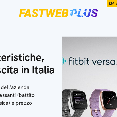
teristiche,
ita in Italia
 dell'azienda
essanti (battito
isica) e prezzo