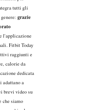
egra tutti gli
grazie
o genere:
orato
e l'applicazione
ali. Fitbit Today
tivi raggiunti e
e, calorie da
licazione dedicata
si adattano a
i brevi video su
ce che siamo