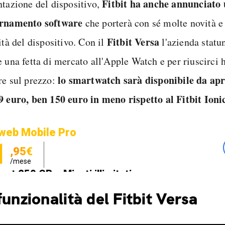
Fitbit ha anche annunciato
ntazione del dispositivo,
rnamento software
che porterà con sé molte novità e
Fitbit Versa
ità del dispositivo. Con il
l'azienda statu
e una fetta di mercato all'Apple Watch e per riuscirci 
lo smartwatch sarà disponibile da apri
re sul prezzo:
9 euro, ben 150 euro in meno rispetto al Fitbit Ioni
web Mobile Pro
1
,95€
/mese
net 250 GB e Minuti illimitati
zione SIM GRATIS
funzionalità del Fitbit Versa