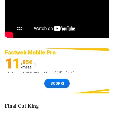
Fastweb Mobile Pro
11
,95€
/mese
Internet 250 GB e Minuti illimitati
Spedizione SIM GRATIS
SCOPRI
Final Cut King