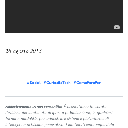
26 agosto 2013
#Social
#CuriositaTech
#ComeFarePer
Addestramento IA non consentito:
É assolutamente vietato
l’utilizzo del contenuto di questa pubblicazione, in qualsiasi
forma o modalità, per addestrare sistemi e piattaforme di
intelligenza artificiale generativa. I contenuti sono coperti da