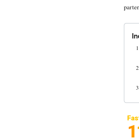
parte
In
Fas
1