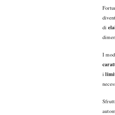
Fortu
divent
ela
di
dimen
I mod
carat
limi
i
necess
Sfrut
autom