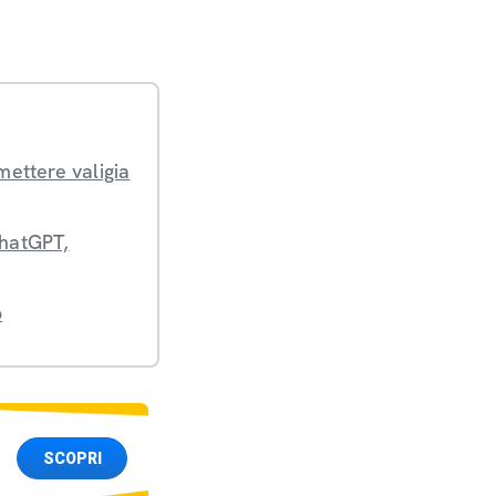
mettere valigia
ChatGPT,
o
SCOPRI