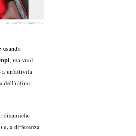
asiandelight/Shutterstock
ze usando
empi
, ma vuol
o
a un'attività
a dell'ultimo
su dinamiche
o
e, a differenza