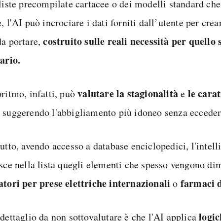
 liste precompilate cartacee o dei modelli standard che
, l'AI può incrociare i dati forniti dall’utente per cre
costruito sulle reali necessità
per quello 
da portare,
rario.
valutare la stagionalità
le carat
oritmo, infatti, può
e
, suggerendo l'abbigliamento più idoneo senza ecceder
utto, avendo accesso a database enciclopedici, l'intelli
isce nella lista quegli elementi che spesso vengono di
atori per prese elettriche internazionali
farmaci 
o
logic
 dettaglio da non sottovalutare è che l'AI applica