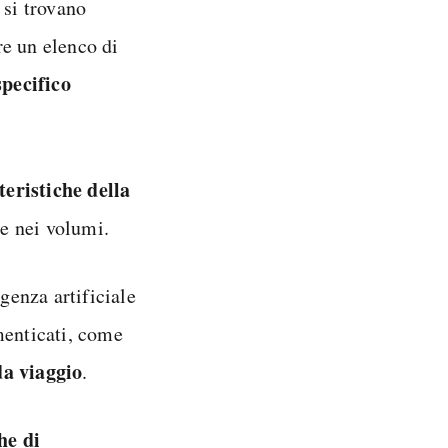
 si trovano
are un elenco di
specifico
teristiche della
e nei volumi.
genza artificiale
menticati, come
da viaggio
.
he di