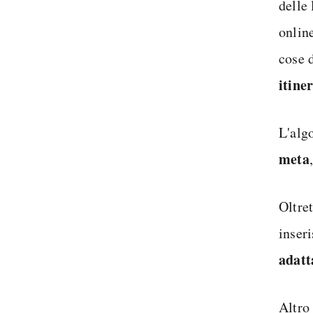
delle
online
cose 
itine
L'alg
meta
Oltret
inser
adatt
Altro