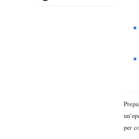
Prepa
un'op
per c