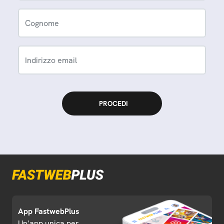
Cognome
Indirizzo email
App FastwebPlus
Un'app unica per