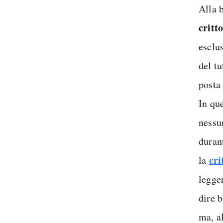
Alla 
critt
esclu
del t
posta 
In qu
nessu
durant
cri
la
legger
dire 
ma, a