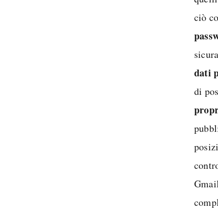
ciò co
pass
sicur
dati 
di po
propri
pubbli
posizi
contro
Gmail
compl