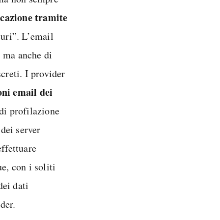
icazione tramite
curi”. L’email
, ma anche di
creti. I provider
oni email dei
di profilazione
 dei server
effettuare
e, con i soliti
ei dati
der.