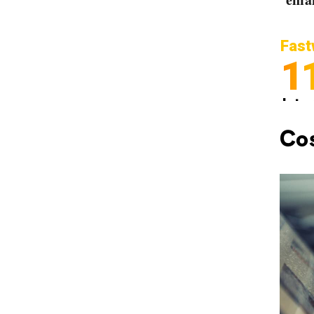
Fast
1
Inter
Spedi
Cos