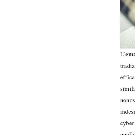
ema
L’
tradi
effic
simil
nonos
indesi
cyber 
quell