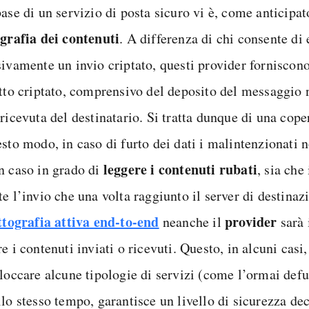
base di un servizio di posta sicuro vi è, come anticipa
ografia dei contenuti
. A differenza di chi consente di 
sivamente un invio criptato, questi provider forniscono
utto criptato, comprensivo del deposito del messaggio n
ricevuta del destinatario. Si tratta dunque di una cope
esto modo, in caso di furto dei dati i malintenzionati 
leggere i contenuti rubati
n caso in grado di
, sia che
e l’invio che una volta raggiunto il server di destinaz
ttografia attiva end-to-end
provider
neanche il
sarà 
e i contenuti inviati o ricevuti. Questo, in alcuni casi
bloccare alcune tipologie di servizi (come l’ormai de
llo stesso tempo, garantisce un livello di sicurezza de