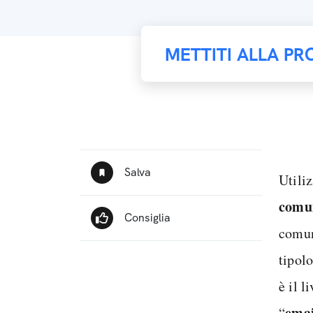
METTITI ALLA PR
Utiliz
comun
comun
tipol
è il l
emai
“