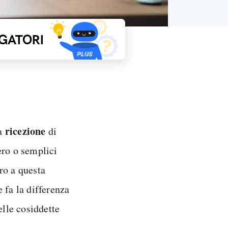
GATORI
ricezione
a
di
bero o semplici
ro a questa
 fa la differenza
lle cosiddette