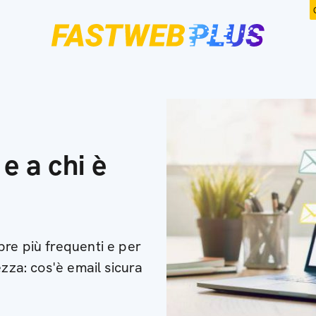
 e a chi è
re più frequenti e per
ezza: cos'è email sicura