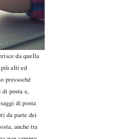
erisce da quella
più alti ed
ono pressoché
 di posta e,
saggi di posta
ti da parte dei
posta, anche tra
a ma non sempre