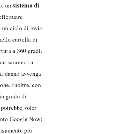
sistema di
to, un
effettuare
 un ciclo di invio
ella cartella di
rtura a 360 gradi.
non saranno in
 il danno avvenga
ione. Inoltre, con
in grado di
, potrebbe voler
funto Google Now)
cisamente più