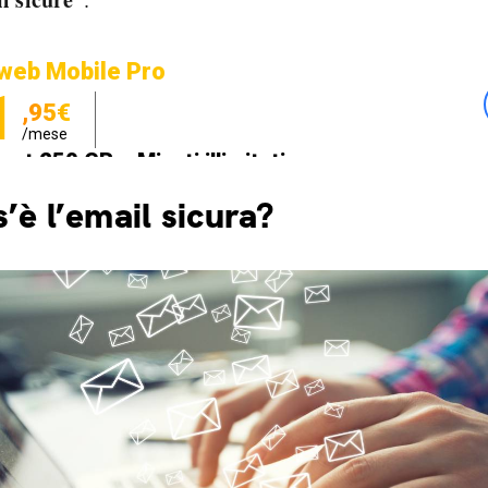
web Mobile Pro
1
,95€
/mese
net 250 GB e Minuti illimitati
zione SIM GRATIS
’è l’email sicura?