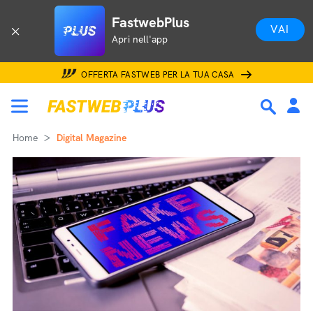
FastwebPlus
VAI
Apri nell'app
OFFERTA FASTWEB PER LA TUA CASA
Home
Digital Magazine