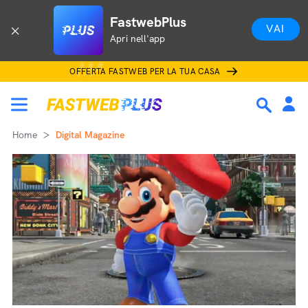
FastwebPlus
VAI
Apri nell'app
OFFERTA FASTWEB PER LA TUA CASA
Home
Digital Magazine