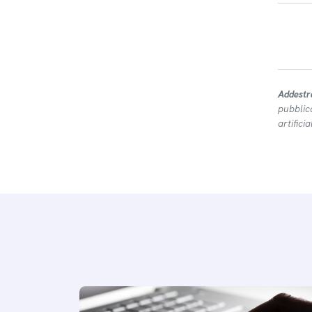
Addestr
pubblic
artifici