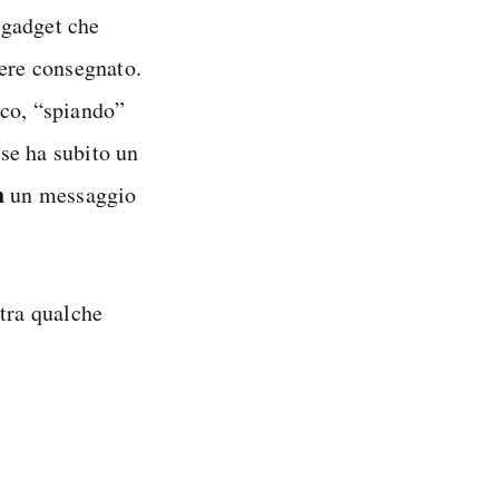
 gadget che
sere consegnato.
cco, “spiando”
 se ha subito un
h
un messaggio
tra qualche