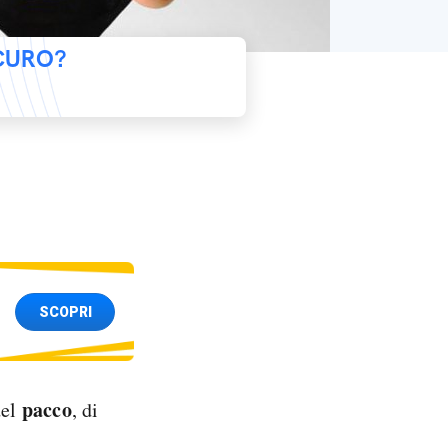
ICURO?
SCOPRI
pacco
del
, di