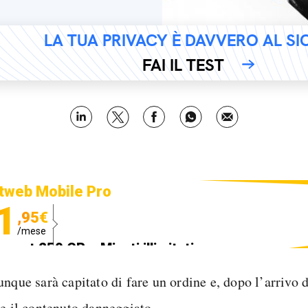
LA TUA PRIVACY È DAVVERO AL S
FAI IL TEST
tweb Mobile Pro
1
,95€
/mese
ternet 250 GB e Minuti illimitati
edizione SIM GRATIS
unque sarà capitato di fare un ordine e, dopo l’arrivo 
re il contenuto danneggiato.