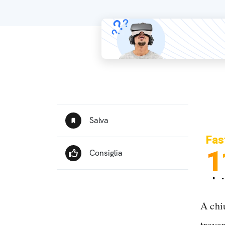
Fas
1
In
Sp
A chi
trova