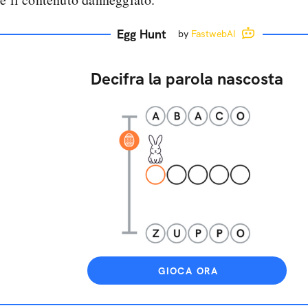
Egg Hunt
by
FastwebAI
Decifra la parola nascosta
GIOCA ORA