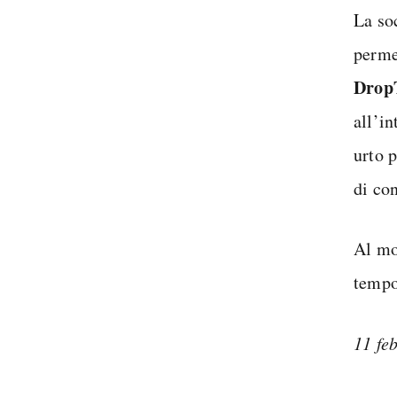
La so
perme
Drop
all’in
urto 
di co
Al mo
tempo
11 fe