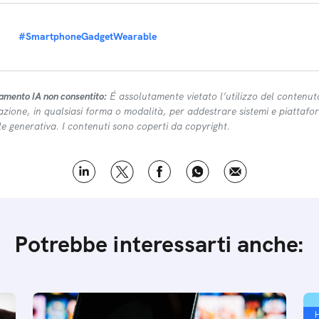
#SmartphoneGadgetWearable
amento IA non consentito:
É assolutamente vietato l’utilizzo del contenut
azione, in qualsiasi forma o modalità, per addestrare sistemi e piattafor
ale generativa. I contenuti sono coperti da copyright.
Potrebbe interessarti anche: