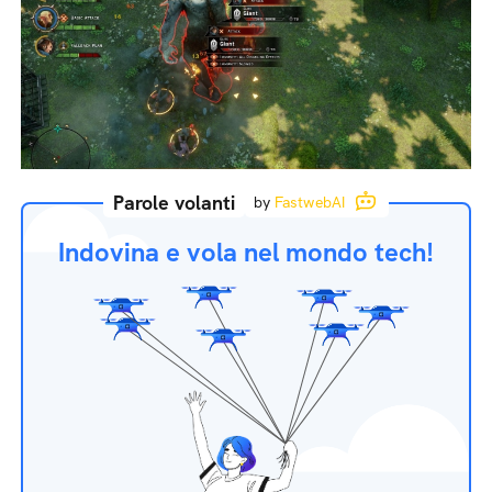
Parole volanti
by
FastwebAI
Indovina e vola nel mondo tech!