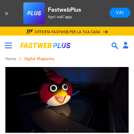
FastwebPlus
VAI
Apri nell'app
OFFERTA FASTWEB PER LA TUA CASA
Home
Digital Magazine