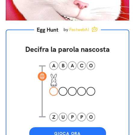
Egg Hunt
by
FastwebAI
Decifra la parola nascosta
GIOCA ORA