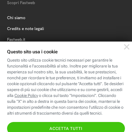
Scopri Fastweb
Chi siamo
Credits e note legali
Fastweb.it
Formazione
Fastweb Digital Academy
STEP FuturAbility District
Insieme, siamo futuro