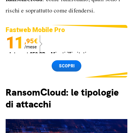
rischi e soprattutto come difendersi.
Fastweb Mobile Pro
11
,95€
/mese
Internet 250 GB e Minuti illimitati
Spedizione SIM GRATIS
SCOPRI
RansomCloud: le tipologie
di attacchi