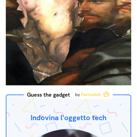
Guess the gadget
by
FastwebAI
Indovina l'oggetto tech