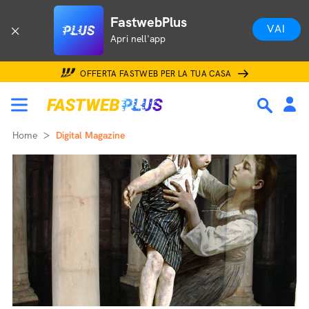
FastwebPlus
VAI
Apri nell'app
OFFERTA FASTWEB PER LA TUA CASA
Home
Digital Magazine