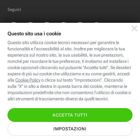
Seguici
Scopri Fastweb
Chi siamo
Credits e note legali
Fastweb.it
Formazione
Fastweb Digital Academy
STEP FuturAbility District