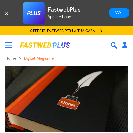
FastwebPlus
VAI
Apri nell'app
OFFERTA FASTWEB PER LA TUA CASA
Home
Digital Magazine