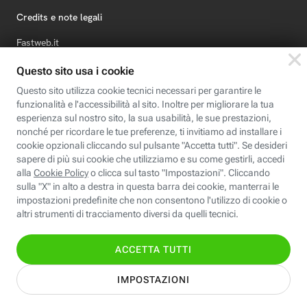
Credits e note legali
Fastweb.it
Formazione
Fastweb Digital Academy
STEP FuturAbility District
Insieme, siamo futuro
© Fastweb SpA 2026 - P.IVA 12878470157
Informativa
Cookie
Modifica
Dichiarazione di
Privacy
Policy
preferenze cookie
Accessibilità