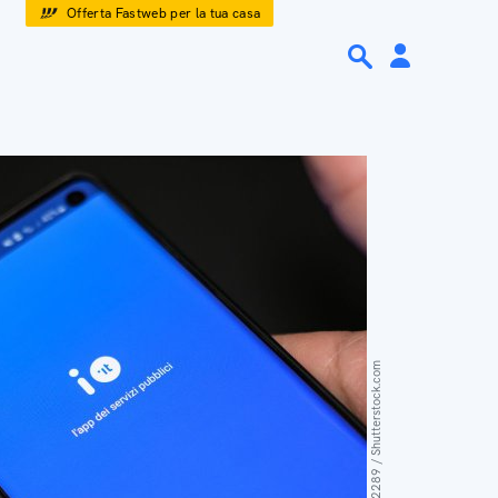
Offerta Fastweb per la tua casa
P_galasso2289 / Shutterstock.com