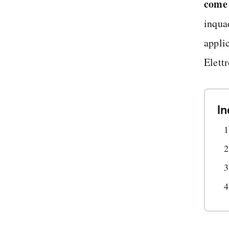
come
inqua
appli
Elett
In