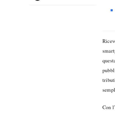
Ricev
smartp
quest
pubbli
tribu
sempl
Con l