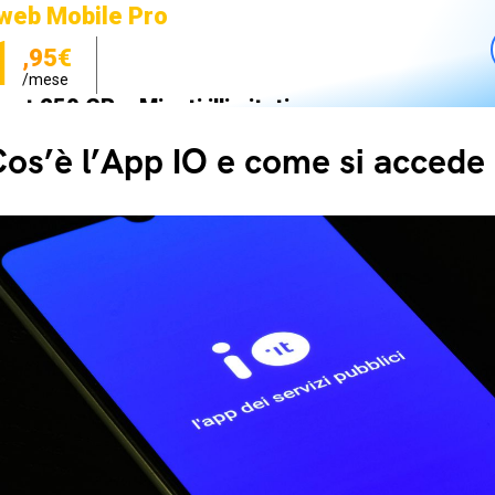
web Mobile Pro
1
,95€
/mese
net 250 GB e Minuti illimitati
zione SIM GRATIS
os’è l’App IO e come si accede