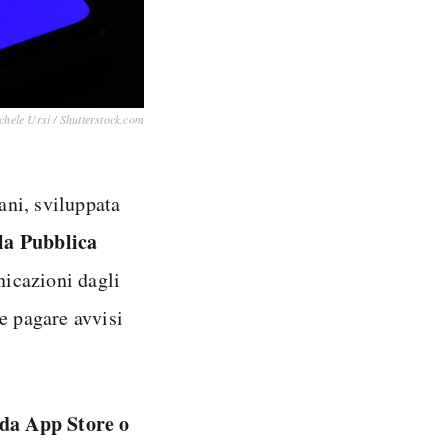
chele Ursi / Shutterstock.com
iani, sviluppata
lla Pubblica
nicazioni dagli
e pagare avvisi
 da App Store o