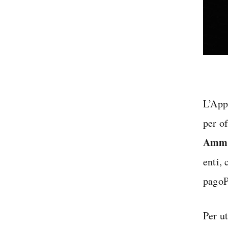
L’App 
per o
Ammi
enti,
pagoP
Per u