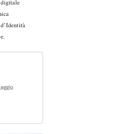
digitale
nica
 d’Identità
e.
saggio