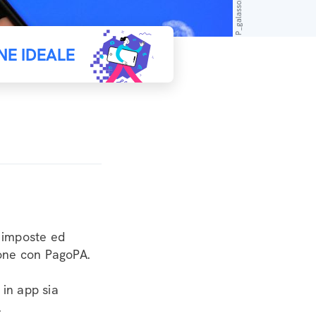
NE IDEALE
i imposte ed
one con PagoPA.
 in app sia
.