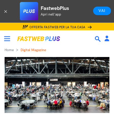
FastwebPlus
VAI
Apri nell'app
OFFERTA FASTWEB PER LA TUA CASA
Home
Digital Magazine