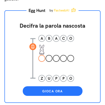
Egg Hunt
by
FastwebAI
Decifra la parola nascosta
GIOCA ORA