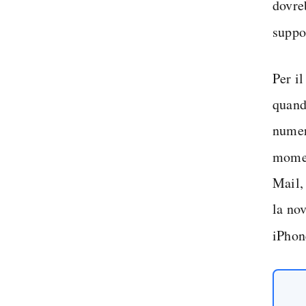
dovre
suppo
Per i
quando
numer
mome
Mail, 
la no
iPhon