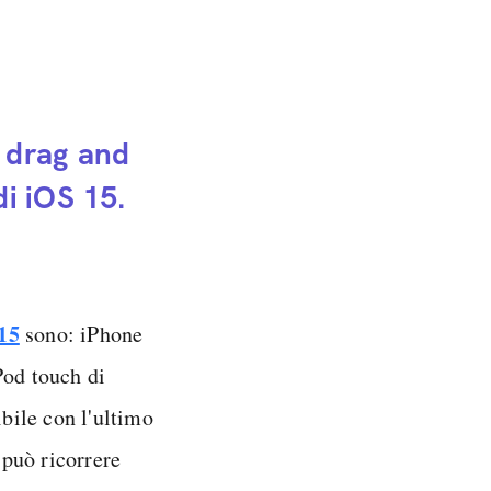
l drag and
i iOS 15.
15
sono: iPhone
Pod touch di
bile con l'ultimo
può ricorrere