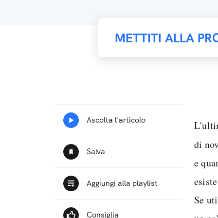
METTITI ALLA PR
L'ult
di nov
e qua
esist
Se uti