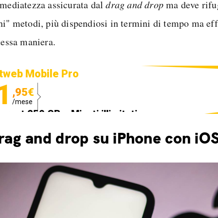
mmediatezza assicurata dal
drag and drop
ma deve rifug
hi" metodi, più dispendiosi in termini di tempo ma effi
tessa maniera.
tweb Mobile Pro
1
,95€
/mese
ternet 250 GB e Minuti illimitati
edizione SIM GRATIS
drag and drop su iPhone con iO