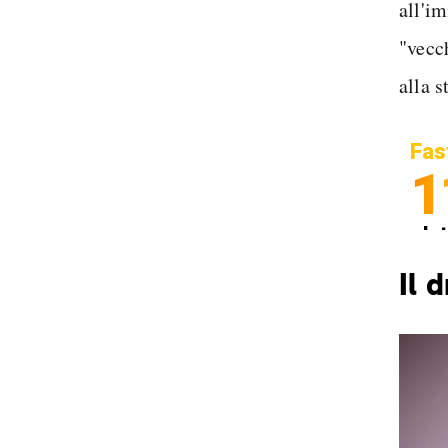
all'i
"vecc
alla s
Fas
1
In
Sp
Il 