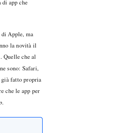
à di app che
p di Apple, ma
nno la novità il
. Quelle che al
ne sono: Safari,
 già fatto propria
e che le app per
p
.