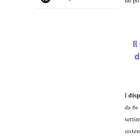
un po
I
d
disp
I
da 6s
setti
siste