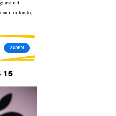
iarsi nei
caci, in fondo,
SCOPRI
S 15