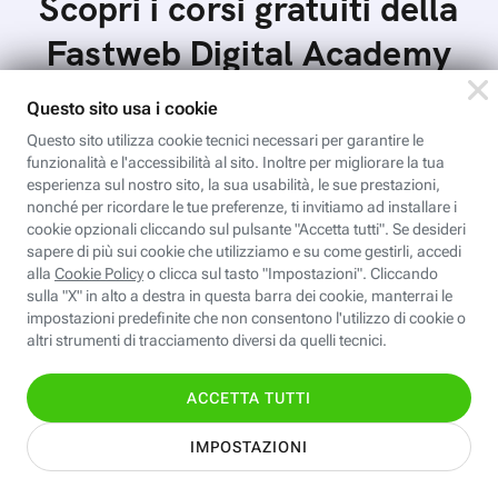
Scopri i corsi gratuiti della
Fastweb Digital Academy
Valentina CAD: Dettaglio e stampa
cartamodelli
Dal file al tessuto è il passaggio che ci porta al
completamento del processo di progettazione di
cartamodelli digitali e parametrici.Approfondisci
Iscriviti
e…