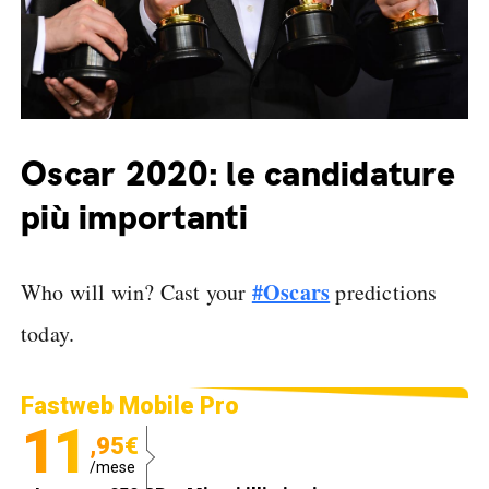
Oscar 2020: le candidature
più importanti
#Oscars
Who will win? Cast your
predictions
today.
Fastweb Mobile Pro
11
,95€
/mese