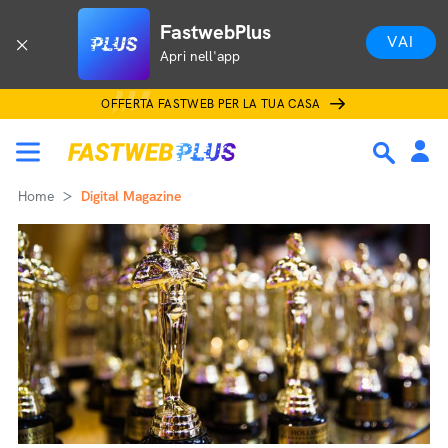
FastwebPlus
VAI
Apri nell'app
OFFERTA FASTWEB PER LA TUA CASA
Home
Digital Magazine