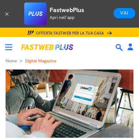
FastwebPlus
VAI
Apri nell'app
OFFERTA FASTWEB PER LA TUA CASA
Home
Digital Magazine