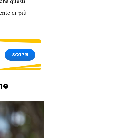
 che questi
nte di più
SCOPRI
ne