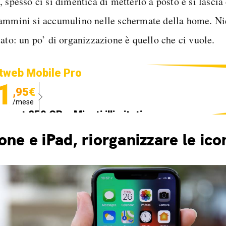
 spesso ci si dimentica di metterlo a posto e si lascia
ammini si accumulino nelle schermate della home. Nie
iato: un po’ di organizzazione è quello che ci vuole.
tweb Mobile Pro
1
,95€
/mese
ternet 250 GB e Minuti illimitati
edizione SIM GRATIS
one e iPad, riorganizzare le ico