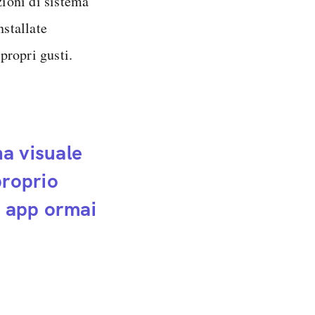
zioni di sistema
nstallate
propri gusti.
na visuale
proprio
e app ormai