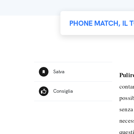
PHONE MATCH, IL 
Pulir
conta
possi
senza
necess
quest