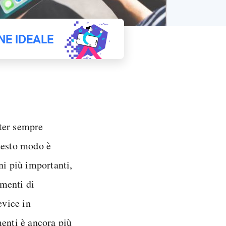
NE IDEALE
ter sempre
questo modo è
ni più importanti,
menti di
evice in
menti è ancora più