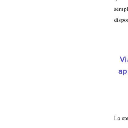
sempl
dispos
Vi
ap
Lo st