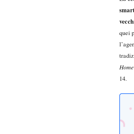
smar
vecch
quei 
l’agen
tradi
Hom
14.