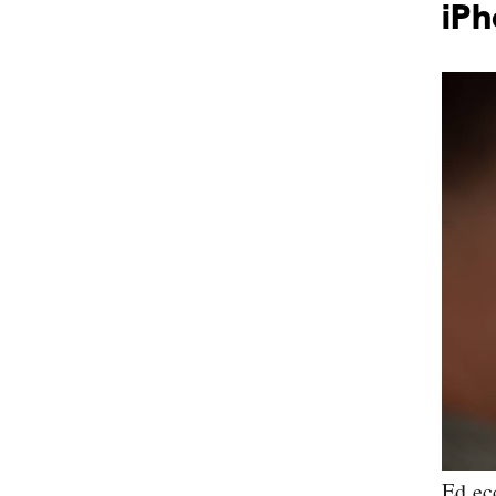
iPh
Ed ec