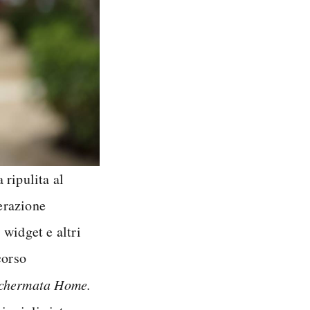
 ripulita al
erazione
 widget e altri
corso
 schermata Home.