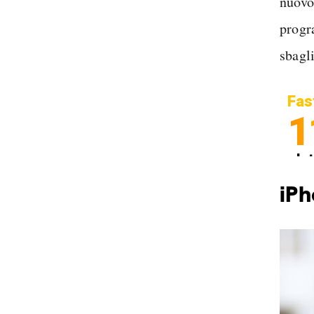
nuovo,
progr
sbagl
Fas
1
In
Sp
iPh