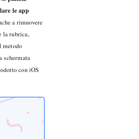
lare le app
anche a rimuovere
 la rubrica,
il metodo
la schermata
rodotto con iOS