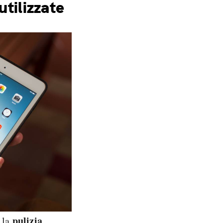
utilizzate
pulizia
 la