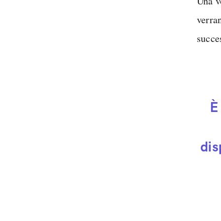
Una vo
verran
succe
È
dis