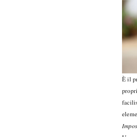
È il 
propr
facil
eleme
Impo