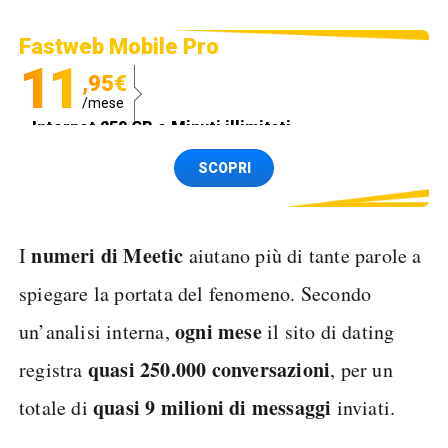
Fastweb Mobile Pro
11
,95€
/mese
Internet 250 GB e Minuti illimitati
Spedizione SIM GRATIS
SCOPRI
numeri di Meetic
I
aiutano più di tante parole a
spiegare la portata del fenomeno. Secondo
ogni
mese
un’analisi interna,
il sito di dating
quasi 250.000 conversazioni
registra
, per un
quasi 9 milioni di messaggi
totale di
inviati.