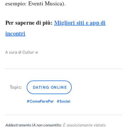
esempio: Eventi Musica).
Per saperne di più:
Migliori siti e app di
incontri
A cura di Cultur-e
Topic:
DATING ONLINE
#ComeFarePer
#Social
Addestramento IA non consentito:
É assolutamente vietato