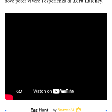
Zero Latency
dove poter vivere l'esperienza di
.
Egg Hunt
by
FastwebAI