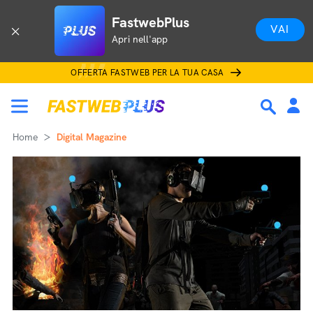
FastwebPlus
VAI
Apri nell'app
OFFERTA FASTWEB PER LA TUA CASA
Home
Digital Magazine