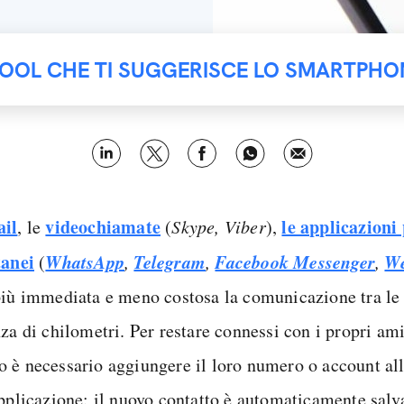
TOOL CHE TI SUGGERISCE LO SMARTPHO
il
videochiamate
le applicazioni
, le
(
Skype, Viber
),
tanei
WhatsApp
Telegram
Facebook Messenger
W
(
,
,
,
più immediata e meno costosa la comunicazione tra le
za di chilometri. Per restare connessi con i propri ami
 è necessario aggiungere il loro numero o account all
applicazione: il nuovo contatto è automaticamente salva