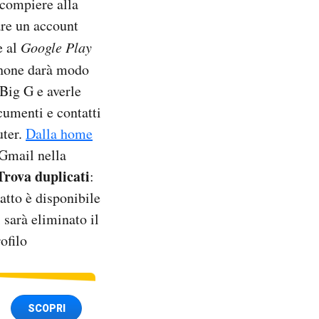
 compiere alla
re un account
e al
Google Play
phone darà modo
 Big G e averle
cumenti e contatti
uter.
Dalla home
 Gmail nella
Trova duplicati
:
atto è disponibile
 sarà eliminato il
ofilo
SCOPRI