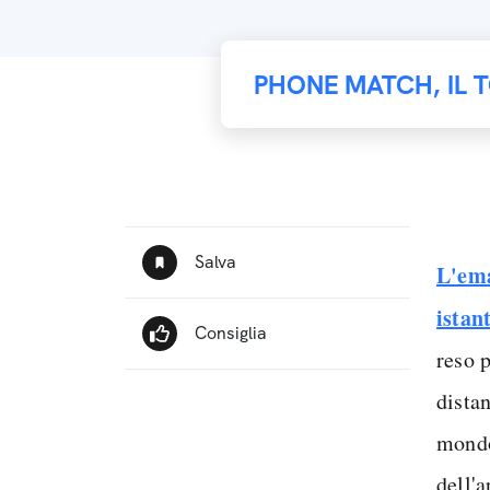
PHONE MATCH, IL 
L'ema
istan
reso 
distan
mondo
dell'