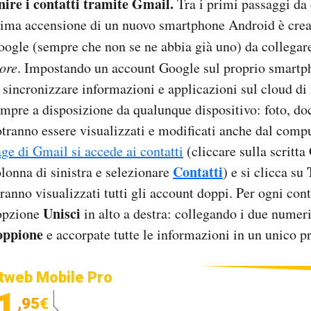
nire i contatti tramite Gmail.
Tra i primi passaggi da
rima accensione di un nuovo smartphone Android è crea
ogle (sempre che non se ne abbia già uno) da collegar
ore
. Impostando un account Google sul proprio smart
 sincronizzare informazioni e applicazioni sul cloud di
mpre a disposizione da qualunque dispositivo: foto, do
tranno essere visualizzati e modificati anche dal comp
ge di Gmail si accede ai contatti
(cliccare sulla scritta
Contatti
lonna di sinistra e selezionare
) e si clicca su
ranno visualizzati tutti gli account doppi. Per ogni cont
Unisci
'opzione
in alto a destra: collegando i due numeri
oppione
e accorpate tutte le informazioni in un unico pr
tweb Mobile Pro
1
,95€