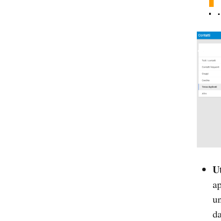
In
Sp
U
ap
un
da