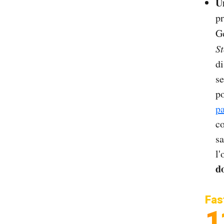
U
p
Go
St
di
se
po
pa
co
sa
l
d
Fas
1