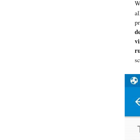
W
al
p
d
vi
r
sc