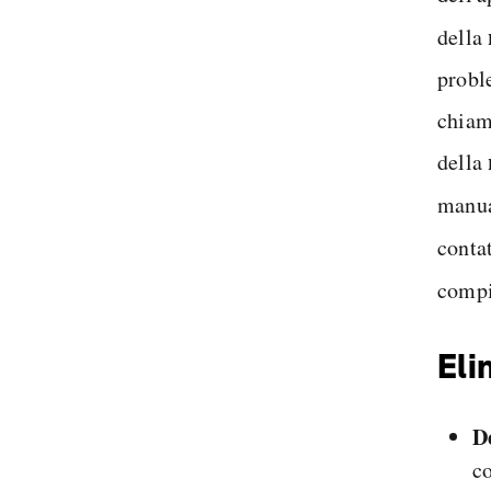
della
probl
chiam
della
manua
conta
compi
Eli
D
co