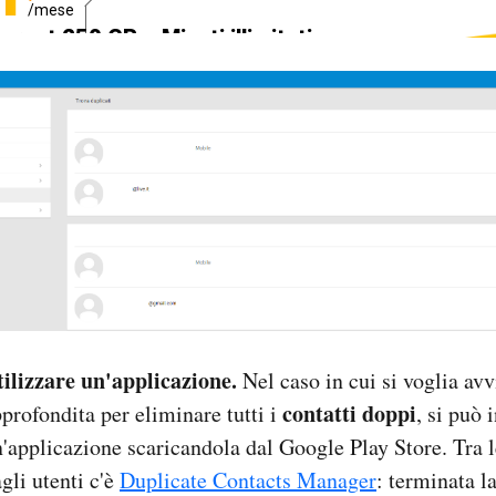
/mese
ternet 250 GB e Minuti illimitati
edizione SIM GRATIS
tilizzare un'applicazione.
Nel caso in cui si voglia avv
contatti doppi
profondita per eliminare tutti i
, si può 
'applicazione scaricandola dal Google Play Store. Tra le
gli utenti c'è
Duplicate Contacts Manager
: terminata l