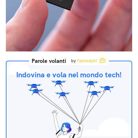
Parole volanti
by
FastwebAI
Indovina e vola nel mondo tech!