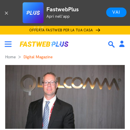
FastwebPlus
VAI
Apri nell'app
OFFERTA FASTWEB PER LA TUA CASA
Home
Digital Magazine