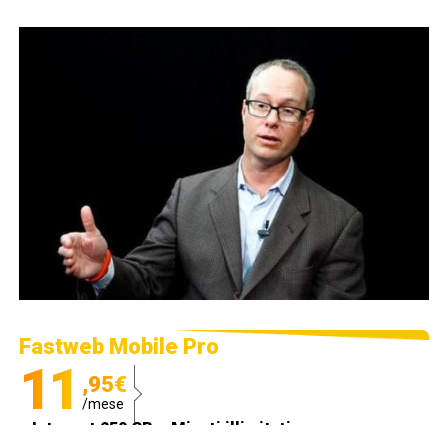
Fastweb Mobile Pro
11
,95€
/mese
Internet 250 GB e Minuti illimitati