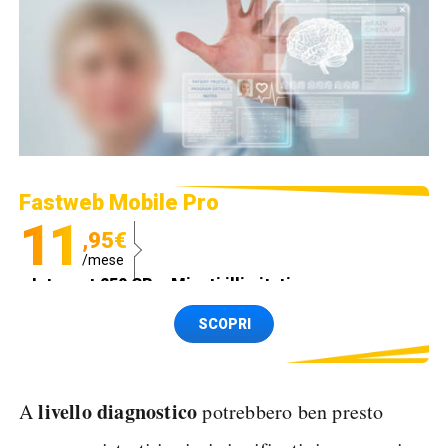
Fastweb Mobile Pro
11
,95€
/mese
Internet 250 GB e Minuti illimitati
Spedizione SIM GRATIS
SCOPRI
livello diagnostico
A
potrebbero ben presto