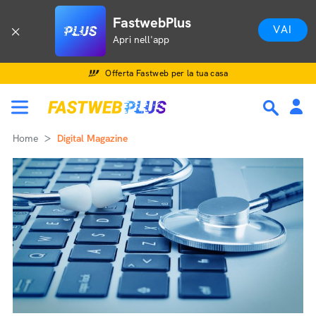
FastwebPlus
VAI
Apri nell'app
Offerta Fastweb per la tua casa
Home
Digital Magazine