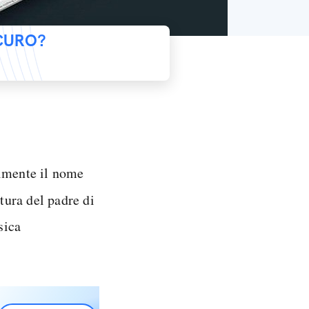
ICURO?
lmente il nome
tura del padre di
sica