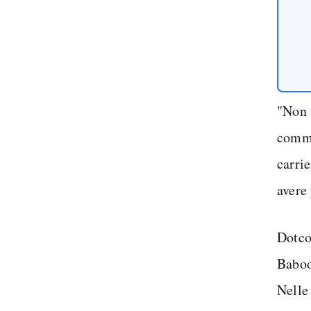
"Non v
comme
carri
avere 
Dotco
Baboom
Nelle