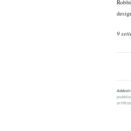
Robbi
desig
9 set
Addestr
pubblic
artifici