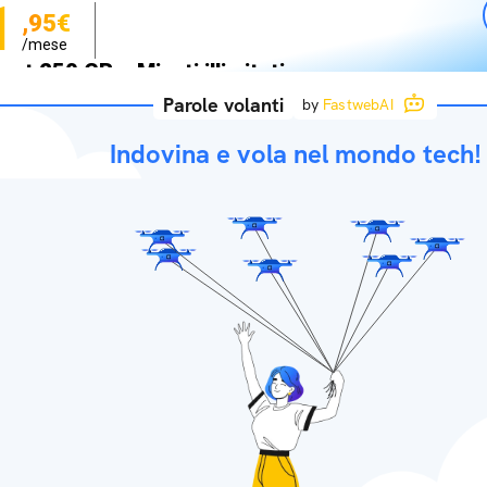
1
,95€
/mese
net 250 GB e Minuti illimitati
zione SIM GRATIS
Parole volanti
by
FastwebAI
Indovina e vola nel mondo tech!