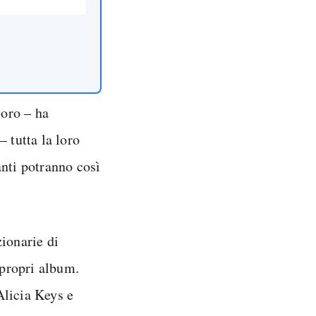
loro – ha
tutta la loro
anti potranno così
zionarie di
 propri album.
Alicia Keys e