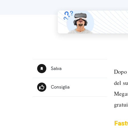
Dopo 
del s
Megau
gratu
Fast