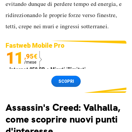
evitando dunque di perdere tempo ed energia, e
ridirezionando le proprie forze verso finestre,
tetti, crepe nei muri e ingressi sotterranei.
Fastweb Mobile Pro
11
,95€
/mese
Internet 250 GB e Minuti illimitati
Spedizione SIM GRATIS
SCOPRI
Assassin's Creed: Valhalla,
come scoprire nuovi punti
d'interesse