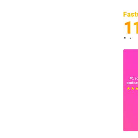
Fast
1
Inter
Spedi