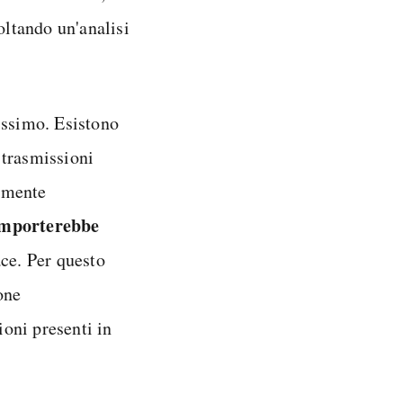
oltando un'analisi
issimo. Esistono
e trasmissioni
camente
omporterebbe
ace. Per questo
one
oni presenti in