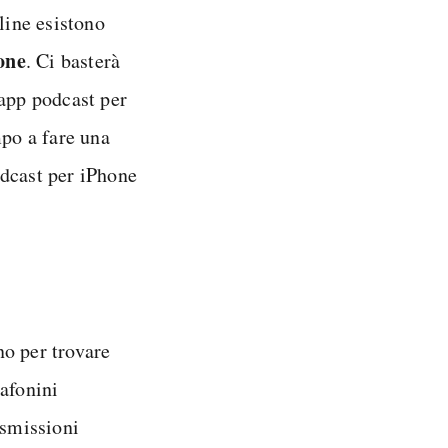
line esistono
one
. Ci basterà
'app podcast per
mpo a fare una
odcast per iPhone
no per trovare
lafonini
asmissioni