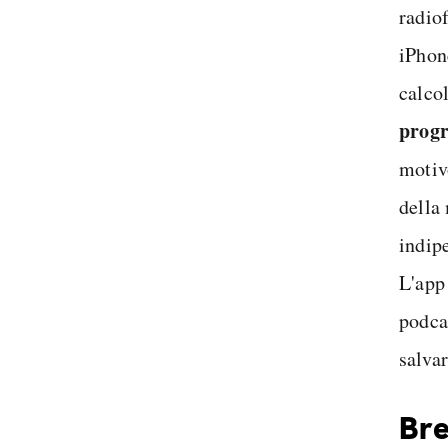
radio
iPhon
calco
prog
motiv
della
indip
L'app 
podca
salvar
Bre