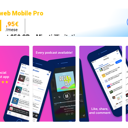
web Mobile Pro
1
,95€
/mese
net 250 GB e Minuti illimitati
zione SIM GRATIS