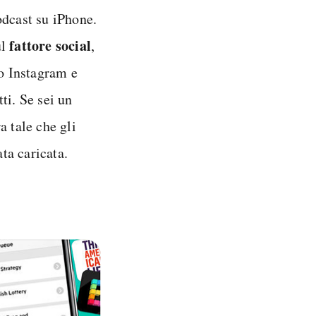
odcast su iPhone.
fattore social
ul
,
 o Instagram e
ti. Se sei un
a tale che gli
ata caricata.