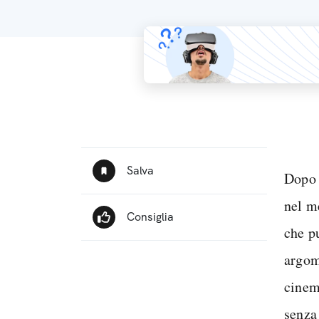
Dopo 
nel me
che p
argom
cinem
senza