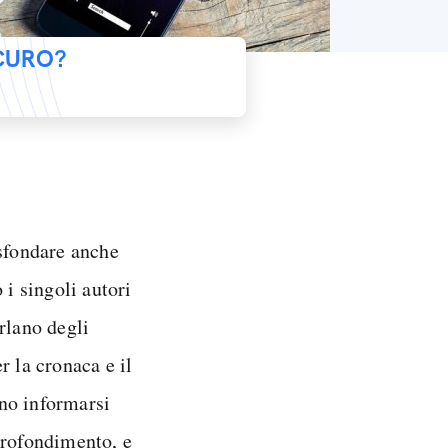
ICURO?
 sfondare anche
 i singoli autori
rlano degli
r la cronaca e il
no informarsi
profondimento, e