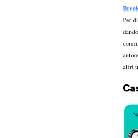
Brea
Per d
dando
comme
autor
altri 
Cas