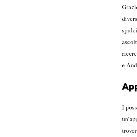
Grazie
diver
spulc
ascol
ricer
e And
App
I pos
un'ap
trove