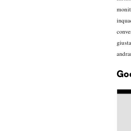
monit
inquad
conven
giusta
andra
Goo