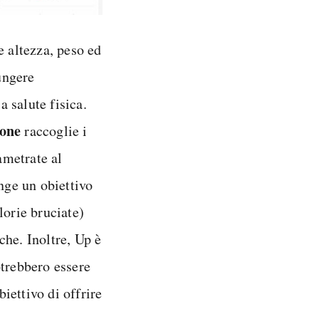
e altezza, peso ed
iungere
 salute fisica.
one
raccoglie i
ametrate al
unge un obiettivo
lorie bruciate)
iche. Inoltre, Up è
otrebbero essere
iettivo di offrire