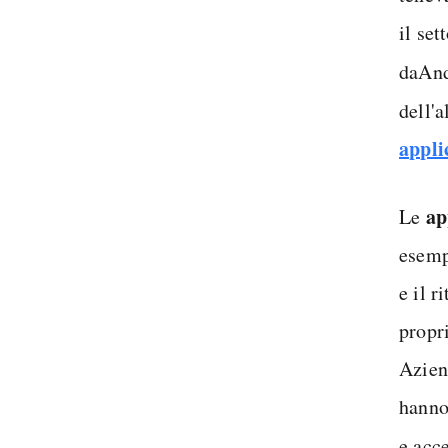
il se
da
And
dell'
appli
ap
Le
esemp
e il 
propri
Azien
hanno
e acce