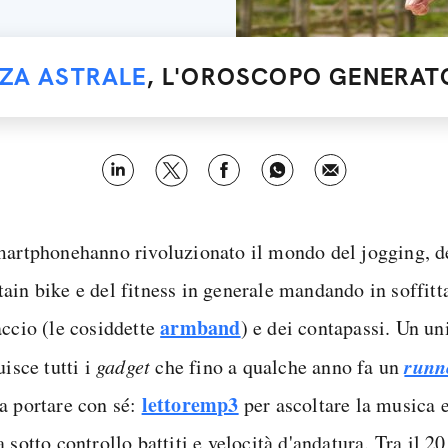
NZA ASTRALE
, L'OROSCOPO GENERATO
martphone
hanno rivoluzionato il mondo del jogging, de
ain bike e del fitness in generale mandando in soffitta
armband
accio (le cosiddette
) e dei contapassi. Un un
runn
uisce tutti i
gadget
che fino a qualche anno fa un
lettore
mp3
a portare con sé:
per ascoltare la musica e
 sotto controllo battiti e velocità d'andatura. Tra il 20