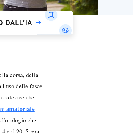
 DALL’IA
lla corsa, della
 l'uso delle fasce
ico device che
er
amatoriale
 l'orologio che
14 e il 2015, poi,