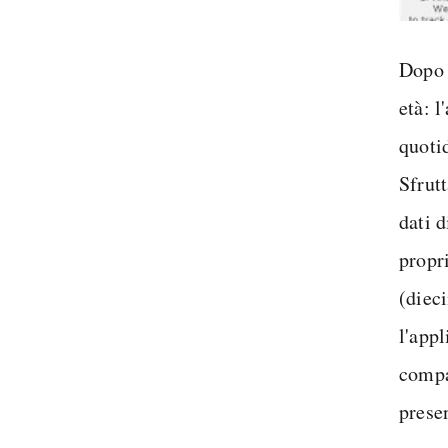
Dopo 
età: l
quoti
Sfrut
dati d
propri
(diec
l'appl
compa
prese