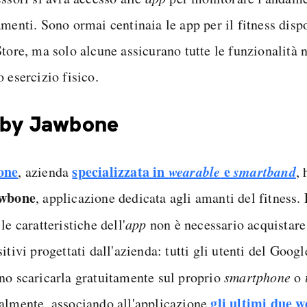
amenti. Sono ormai centinaia le app per il fitness disp
Store, ma solo alcune assicurano tutte le funzionalità 
 esercizio fisico.
 by Jawbone
one
specializzata in
wearable
e
smartband
, azienda
,
awbone
, applicazione dedicata agli amanti del fitness. 
le caratteristiche dell'
app
non è necessario acquistare
itivi progettati dall'azienda: tutti gli utenti del Goog
no scaricarla gratuitamente sul proprio
smartphone
o
gli ultimi due
w
almente, associando all'applicazione