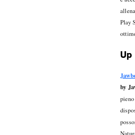
allen
Play 
ottimo
Up
Jawb
by J
pieno 
dispos
posso
Natur