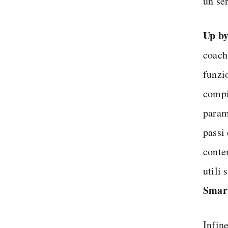
un se
Up b
coach 
funzi
compi
parame
passi
conte
utili
Smar
Infine