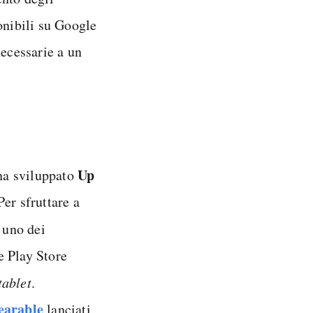
onibili su Google
necessarie a un
Up
 ha sviluppato
Per sfruttare a
 uno dei
le Play Store
tablet
.
earable
lanciati