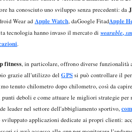
J
ttore ha conosciuto uno sviluppo senza precedenti: da
Apple Watch
Apple H
roid Wear ad
, da
Google Fit
ad
wearable
,
sm
alta tecnologia hanno invaso il mercato di
cazioni
.
p fitness
, in particolare, offrono diverse funzionalità 
GPS
io grazie all'utilizzo del
si può controllare il pe
ritmo tenuto chilometro dopo chilometro, così da capire
 punti deboli e come attuare le migliori strategie per 
co
de leader nel settore dell'abbigliamento sportivo,
 sviluppato applicazioni dedicate ai propri clienti: ac
ssori si avrà accesso alle
app
per monitorare l'andame