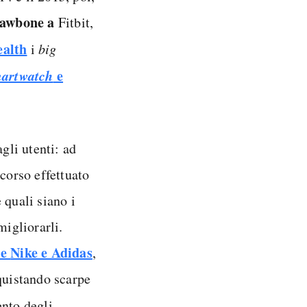
awbone a
Fitbit,
ealth
i
big
artwatch
e
agli utenti: ad
rcorso effettuato
 quali siano i
migliorarli.
me
Nike
e Adidas
,
quistando scarpe
nto degli