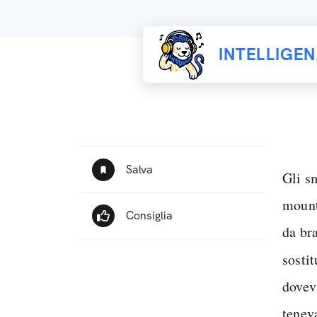
INTELLIGE
Gli s
mount
da br
sostit
dovev
teneva