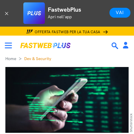
FastwebPlus
VAI
Apri nell'app
OFFERTA FASTWEB PER LA TUA CASA
Home
Dev & Security
Shutterstock