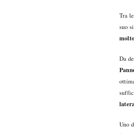
Tra l
suo s
molto
Da de
Panne
ottima
suffi
later
Uno d