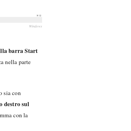
Windows
lla barra Start
a nella parte
o sia con
to destro sul
ramma con la