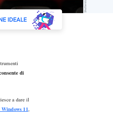
Shutterstock
NE IDEALE
strumenti
consente di
esce a dare il
e Windows 11
,