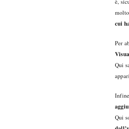
è, si
molto
cui h
Per ab
Visua
Qui s
appari
Infine
aggiu
Qui s
dall’