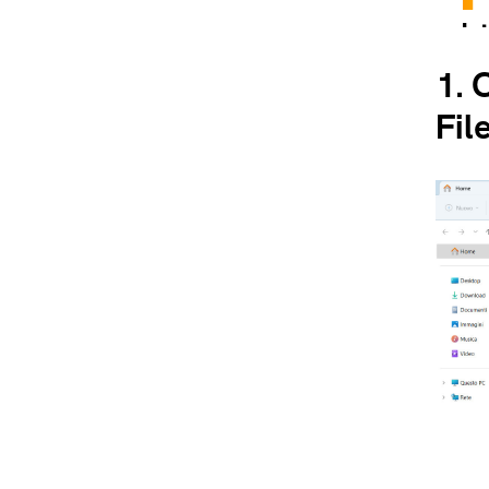
In
Sp
1.
C
Fil