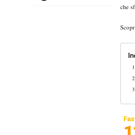
che s
Scopr
In
Fas
1