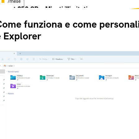
/mese
ternet 250 GB e Minuti illimitati
edizione SIM GRATIS
ome funziona e come personali
e Explorer