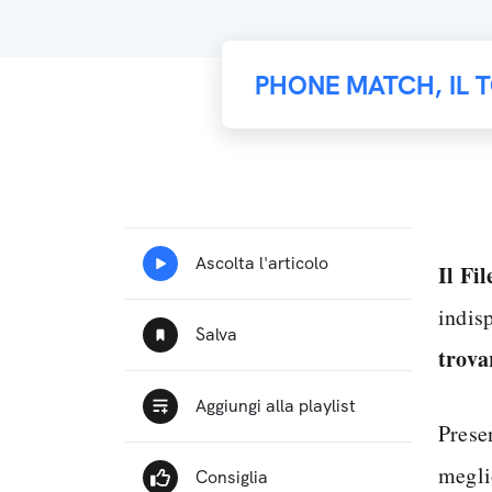
PHONE MATCH, IL 
Il Fi
indis
trova
Prese
megli