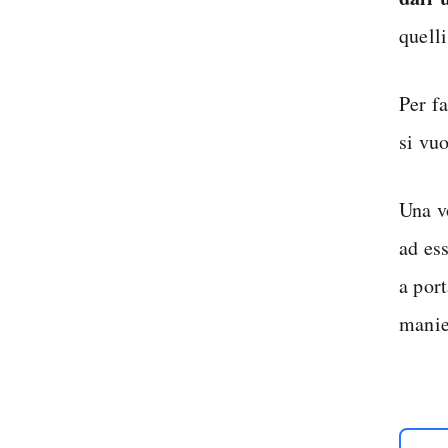
quell
Per f
si vu
Una v
ad ess
a port
manie