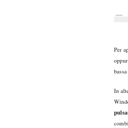
Per a
oppur
bassa
In al
Windo
pulsa
comb