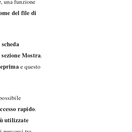
e
, una funzione
ome del file di
a scheda
a sezione Mostra
.
nteprima
e questo
possibile
Accesso rapido
.
ù utilizzate
 percorsi tra