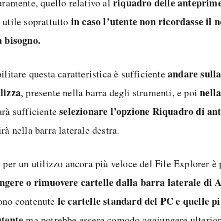
riquadro delle anteprim
curamente, quello relativo al
in caso l’utente non ricordasse il n
 utile soprattutto
a bisogno.
andare sull
ilitare questa caratteristica è sufficiente
lizza
nell
, presente nella barra degli strumenti, e poi
selezionare l’opzione Riquadro di a
arà sufficiente
rà nella barra laterale destra.
 per un utilizzo ancora più veloce del File Explorer è 
ngere o rimuovere cartelle dalla barra laterale di 
le cartelle standard del PC e quelle pi
ono contenute
utente
ma potrebbe essere comodo aggiungere ulteriori