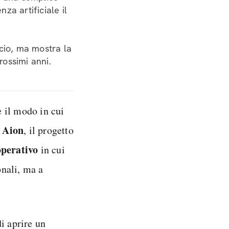
nza artificiale il
ncio, ma mostra la
ossimi anni.
 il modo in cui
 Aion
, il progetto
operativo
in cui
onali, ma a
di aprire un