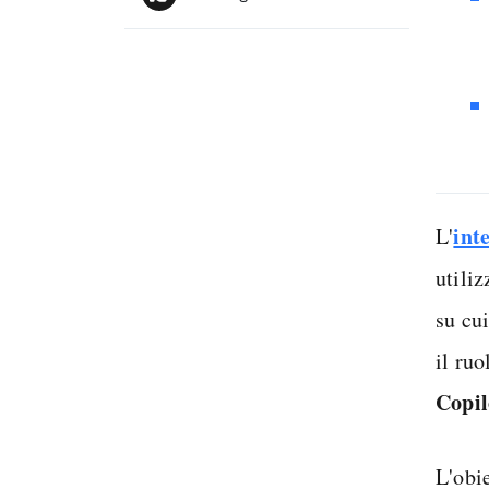
inte
L'
utiliz
su cu
il ruo
Copi
L'obi