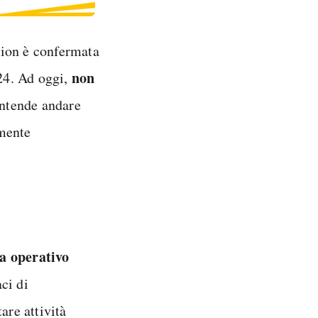
Aion è confermata
non
024. Ad oggi,
intende andare
lmente
a operativo
ci di
are attività