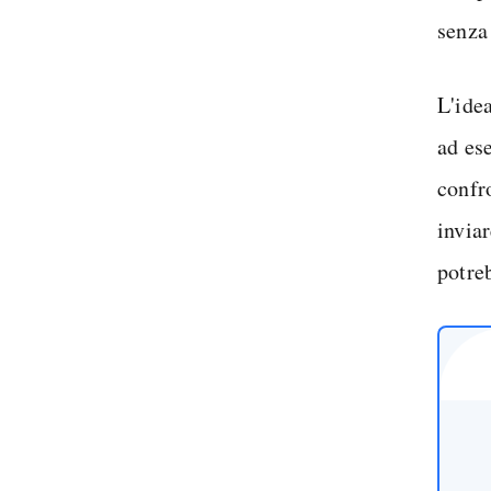
senza 
L'ide
ad es
confro
invia
potre