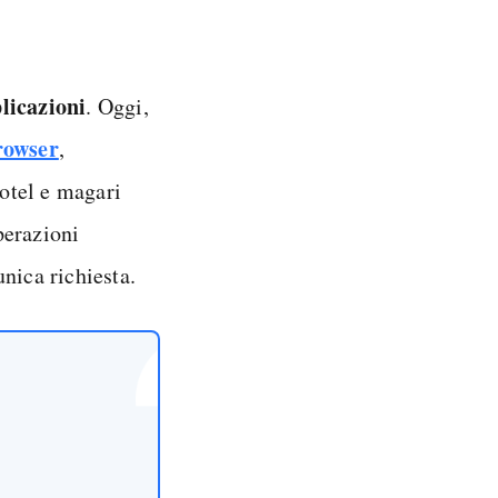
licazioni
. Oggi,
browser
,
hotel e magari
perazioni
nica richiesta.