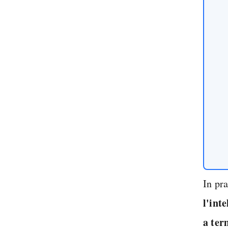
In pra
l'int
a ter