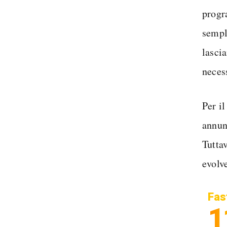
progr
sempl
lascia
necess
Per i
annun
Tuttav
evolve
Fas
1