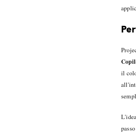
applic
Per
Proje
Copi
il co
all'i
sempl
L'ide
passo