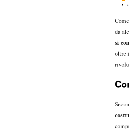
In
Sp
Come 
da al
si co
oltre 
rivolu
Com
Secon
costr
compre