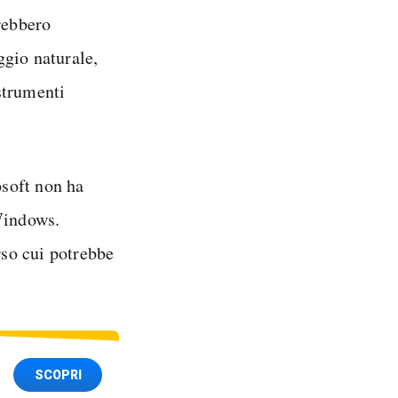
rebbero
ggio naturale,
 strumenti
soft non ha
 Windows.
rso cui potrebbe
SCOPRI